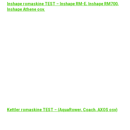
Inshape romaskine TEST – Inshape RM-E, Inshape RM700,
Inshape Athene osv.
Kettler romaskine TEST – (AquaRower, Coach, AXOS osv)