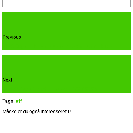
Previous
First Degree Neon Plus romaskine anmeldelse
Next
Bedste isolat proteinpulver TEST 2026
Tags:
aff
Måske er du også interesseret i?