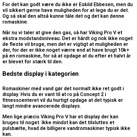
For det kan godt være du ikke er Eskild Ebbesen, men du
vil sikkert gerne have muligheden for at lege du er det.
Og så skal den altså kunne tåle det og det kan denne
romaskine.
Når nu vi taler at give den gas, så har Viking Pro V et
ekstra modstandsniveau. Det er hårdt og nok ikke noget
de fleste vil bruge, men det er vigtigt at muligheden er
der, for der er ikke noget værre end at have brugt 10k+
på en romaskine, for så at opdage at du efter et halvt år
er blevet for stærk til den.
Bedste display i kategorien
Romaskiner med vand gør det normalt ikke ret godt i
display. Hvis du er vant til at ro på Concept 2 i
fitnesscenteret vil du hurtigt opdage at det typisk er
langt mindre avancerede displays.
Men lige præcis Viking Pro V har et display der kan
bruges til noget. Ikke mindst kan det tilsluttes et
pulsbælte, hvad de billigere vandromaskiner typisk ikke
kan.