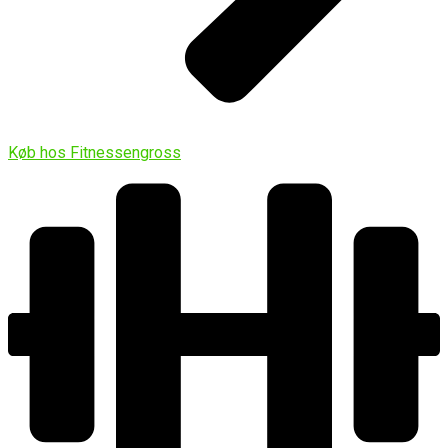
Køb hos Fitnessengross