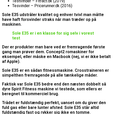
Testvinder – Fitfact.dk (2019)
Tesvinder – Pricerunner.dk (2016)
Sole E35 udstråler kvalitet og enhver tvivl man måtte
have haft forsvinder straks når man træder op på
maskinen.
Sole E35 er i en klasse for sig selv i vorest
test
Der er produkter man bare ved er fremragende første
gang man prøver dem. Concept2 romaskiner for
eksempel, eller måske en Macbook (nej, vi er ikke betalt
af Apple).
Sole E35 er en sådan fitnessmaskine. Crosstraineren er
simpelthen fremragende på alle tænkelige måder.
Faktisk var Sole E35 bedre end den næsten dobbelt så
dyre Spirit Fitness maskine vi testede, som ellers er
beregnet til kommerciel brug.
Trådet er fuldstændig perfekt, uanset om du giver den
fuld gas eller bare lunter afsted. Sole E35 står altid
fuldstændig fast og rykker sig ikke en tomme.