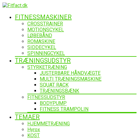
FITNESSMASKINER
CROSSTRAINER
MOTIONSCYKEL
LØBEBÅND
ROMASKINE
SIDDECYKEL
SPINNINGCYKEL
TRÆNINGSUDSTYR
STYRKETRÆNING
JUSTERBARE HÅNDVÆGTE
MULTI TRÆNINGSMASKINE
SQUAT RACK
TRÆNINGSBÆNK
FITNESSUDSTYR
BODYPUMP
FITNESS TRAMPOLIN
TEMAER
HJEMMETRÆNING
Hyrox
KOST