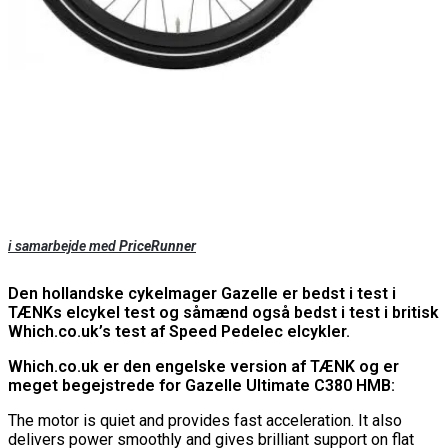
i samarbejde med
PriceRunner
Den hollandske cykelmager Gazelle er bedst i test i
TÆNKs elcykel test og såmænd også bedst i test i britisk
Which.co.uk’s test af Speed Pedelec elcykler.
Which.co.uk er den engelske version af TÆNK og er
meget begejstrede for Gazelle Ultimate C380 HMB:
The motor is quiet and provides fast acceleration. It also
delivers power smoothly and gives brilliant support on flat