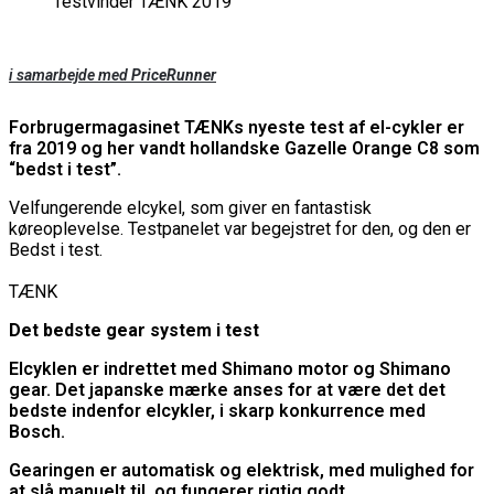
Testvinder TÆNK 2019
i samarbejde med
PriceRunner
Forbrugermagasinet TÆNKs nyeste test af el-cykler er
fra 2019 og her vandt hollandske Gazelle Orange C8 som
“bedst i test”.
Velfungerende elcykel, som giver en fantastisk
køreoplevelse. Testpanelet var begejstret for den, og den er
Bedst i test.
TÆNK
Det bedste gear system i test
Elcyklen er indrettet med Shimano motor og Shimano
gear. Det japanske mærke anses for at være det det
bedste indenfor elcykler, i skarp konkurrence med
Bosch.
Gearingen er automatisk og elektrisk, med mulighed for
at slå manuelt til, og fungerer rigtig godt.