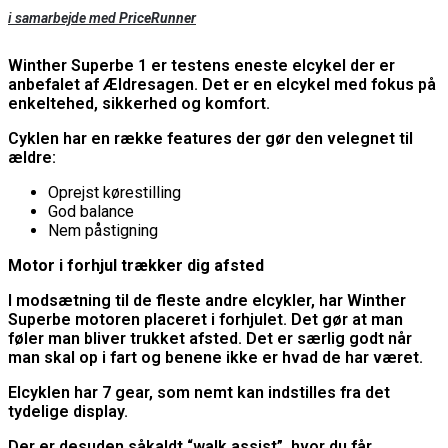
i samarbejde med
PriceRunner
Winther Superbe 1 er testens eneste elcykel der er
anbefalet af Ældresagen. Det er en elcykel med fokus på
enkeltehed, sikkerhed og komfort.
Cyklen har en række features der gør den velegnet til
ældre:
Oprejst kørestilling
God balance
Nem påstigning
Motor i forhjul trækker dig afsted
I modsætning til de fleste andre elcykler, har Winther
Superbe motoren placeret i forhjulet. Det gør at man
føler man bliver trukket afsted. Det er særlig godt når
man skal op i fart og benene ikke er hvad de har været.
Elcyklen har 7 gear, som nemt kan indstilles fra det
tydelige display.
Der er desuden såkaldt “walk assist”, hvor du får